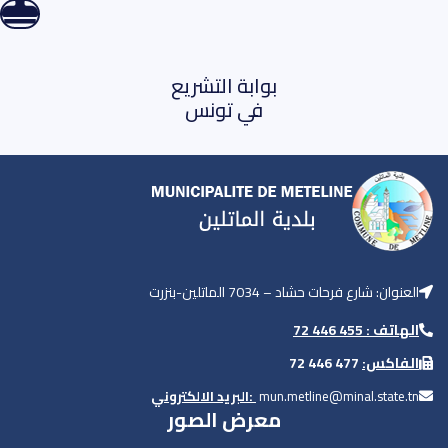
بوابة التشريع
في تونس
العنوان: شارع فرحات حشاد – 7034 الماتلين-بنزرت
الهاتف : 455 446 72
477 446 72
الفاكس:
البريد الالكتروني:
mun.metline@minal.state.tn
معرض الصور