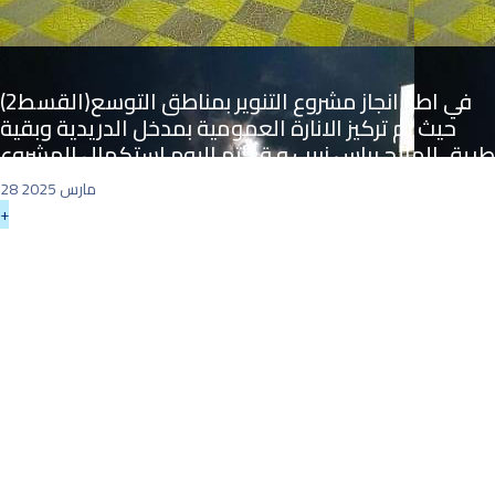
في اطار انجاز مشروع التنوير بمناطق التوسع(القسط2)
حيث تم تركيز الانارة العمومية بمدخل الدريدية وبقية
طريق المالح براس زبيب و قد تم اليوم استكمال المشروع
28 مارس 2025
+
مواصلة موسم التشجير والعناية بالمناطق الخضراء
لسنة 2024 – 2025 حيث تم يوم الأحد 02 فيفري