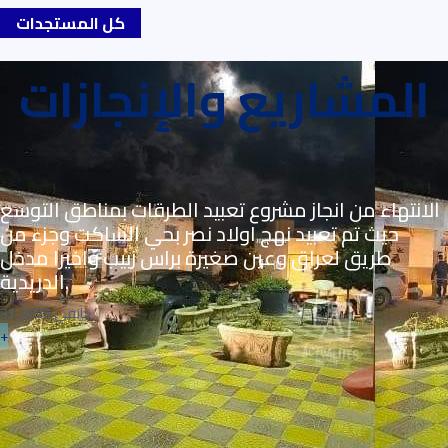
كل المستجدات
المشاريع والإنجازات
الانتهاء من انجاز مشروع تعبيد الطرقات بمناطق التوسع
حيث تم تعبيد نهج اولاد نصر بحي الساكت وجزء من
طريق لعراق وعين صغيرة براس زبيب واخيرا مدخل
الدريدية.
31 جانفي 2025
+