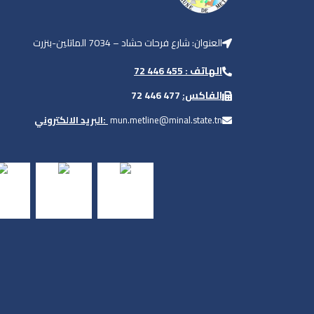
العنوان: شارع فرحات حشاد – 7034 الماتلين-بنزرت
الهاتف : 455 446 72
477 446 72
الفاكس:
البريد الالكتروني:
mun.metline@minal.state.tn