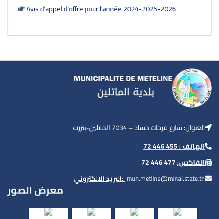
Avis d'appel d'offre pour l'année 2024-2025-2026
العنوان: شارع فرحات حشاد – 7034 الماتلين-بنزرت
الهاتف : 455 446 72
477 446 72
الفاكس:
البريد الالكتروني:
mun.metline@minal.state.tn
معرض الصور